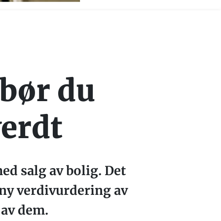
 bør du
verdt
d salg av bolig. Det
n ny verdivurdering av
 av dem.