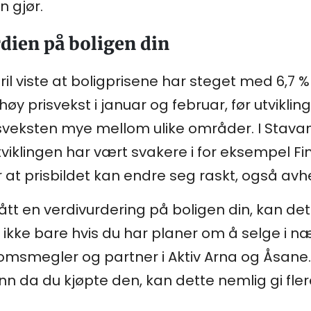
n gjør.
rdien på boligen din
ril viste at boligprisene har steget med 6,7 % p
øy prisvekst i januar og februar, før utvikli
risveksten mye mellom ulike områder. I Stava
ns utviklingen har vært svakere i for eksempel 
er at prisbildet kan endre seg raskt, også avh
fått en verdivurdering på boligen din, kan d
r ikke bare hvis du har planer om å selge i 
endomsmegler og partner i Aktiv Arna og Åsan
nn da du kjøpte den, kan dette nemlig gi fle