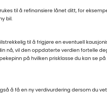
es til å refinansiere lånet ditt, for eksempe
ny bil.
strekkelig til å frigjøre en eventuell kausjon
din nå, vil den oppdaterte verdien fortelle d
 pekepinn på hvilken prisklasse du kan se på 
så å få en ny verdivurdering dersom du vet 