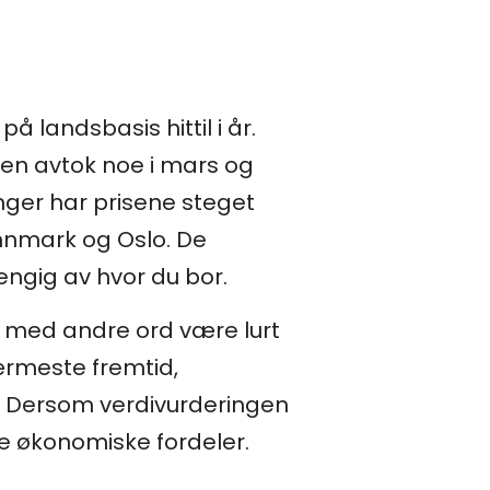
å landsbasis hittil i år.
ngen avtok noe i mars og
nger har prisene steget
Finnmark og Oslo. De
engig av hvor du bor.
et med andre ord være lurt
nærmeste fremtid,
e. Dersom verdivurderingen
re økonomiske fordeler.