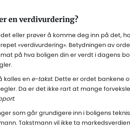
 er en verdivurdering?
det eller prøver å komme deg inn på det, ha
repet «verdivurdering». Betydningen av ordet 
timat på hva boligen din er verdt i dagens 
gler.
å kalles en
e-takst.
Dette er ordet bankene oft
megler. Da er det ikke rart at mange forveksl
pport
.
inger som går grundigere inn i boligens tekn
nn. Takstmann vil ikke ta markedsverdien i 