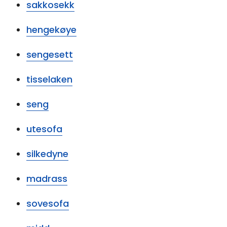
sakkosekk
hengekøye
sengesett
tisselaken
seng
utesofa
silkedyne
madrass
sovesofa